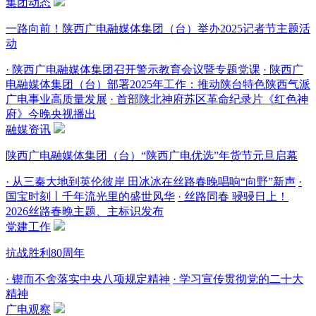
集团动态
一路向前！陕西广电融媒体集团（台）举办2025记者节主题活
动
· 陕西广电融媒体集团召开警示教育会议暨专题党课
· 陕西广
电融媒体集团（台）部署2025年工作：推动陕台特色陕西气派
广电事业高质量发展
· 首部陕北神府苏区革命纪录片《红色神
府》今晚央视播出
融媒资讯
陕西广电融媒体集团（台）“陕西广电优选”年货节元旦启幕
· 从三秦大地到英伦彼岸 田冰冰在丝路春晚唱响“向野”新声
·
国宝时刻丨千年流光里的盛世风华
· 丝路同春 骎骎日上！
2026丝路春晚主题、主标识发布
党建工作
抗战胜利80周年
· 锲而不舍落实中央八项规定精神
· 学习宣传贯彻党的二十大
精神
广电观察