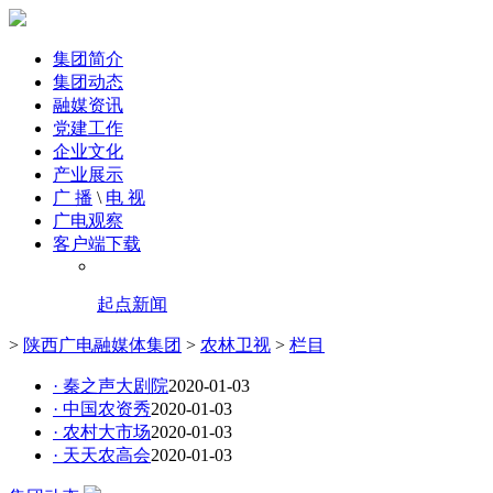
集团简介
集团动态
融媒资讯
党建工作
企业文化
产业展示
广 播
\
电 视
广电观察
客户端下载
起点新闻
>
陕西广电融媒体集团
>
农林卫视
>
栏目
· 秦之声大剧院
2020-01-03
· 中国农资秀
2020-01-03
· 农村大市场
2020-01-03
· 天天农高会
2020-01-03