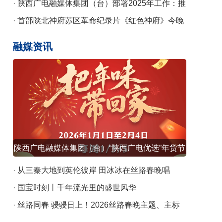
课
· 陕西广电融媒体集团（台）部署2025年工作：推
动陕台特色陕西气派广电事业高质量发展
· 首部陕北神府苏区革命纪录片《红色神府》今晚
央视播出
融媒资讯
陕西广电融媒体集团（台）“陕西广电优选”年货节
元旦启幕
· 从三秦大地到英伦彼岸 田冰冰在丝路春晚唱
响“向野”新声
· 国宝时刻丨千年流光里的盛世风华
· 丝路同春 骎骎日上！2026丝路春晚主题、主标