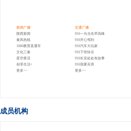
新闻广播
交通广播
陕西新闻
916一马当先早高峰
秦风热线
916开心驾到
1066教育直通车
916汽车大玩家
文化三秦
916下班快乐
星空夜话
916长安处处有故事
创享生活+
916我要买房
更多>>
更多>>
成员机构