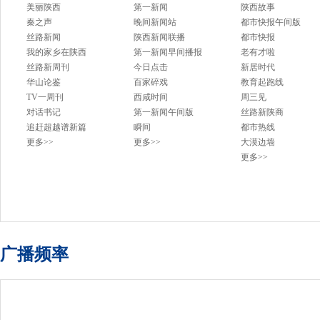
美丽陕西
第一新闻
陕西故事
秦之声
晚间新闻站
都市快报午间版
丝路新闻
陕西新闻联播
都市快报
我的家乡在陕西
第一新闻早间播报
老有才啦
丝路新周刊
今日点击
新居时代
华山论鉴
百家碎戏
教育起跑线
TV一周刊
西咸时间
周三见
对话书记
第一新闻午间版
丝路新陕商
追赶超越谱新篇
瞬间
都市热线
更多>>
更多>>
大漠边墙
更多>>
广播频率