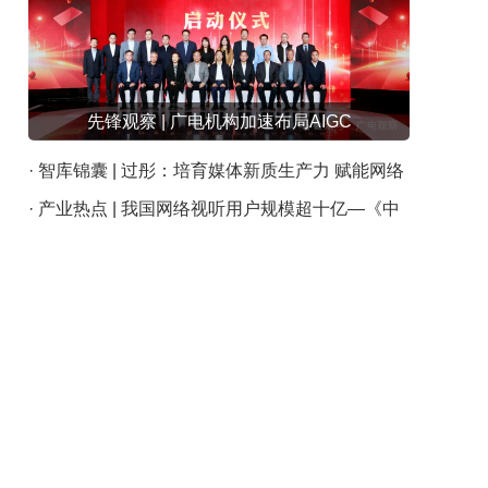
先锋观察 | 广电机构加速布局AIGC
· 智库锦囊 | 过彤：培育媒体新质生产力 赋能网络
视听新发展
· 产业热点 | 我国网络视听用户规模超十亿—《中
国网络视听发展研究报告（2024）》发布