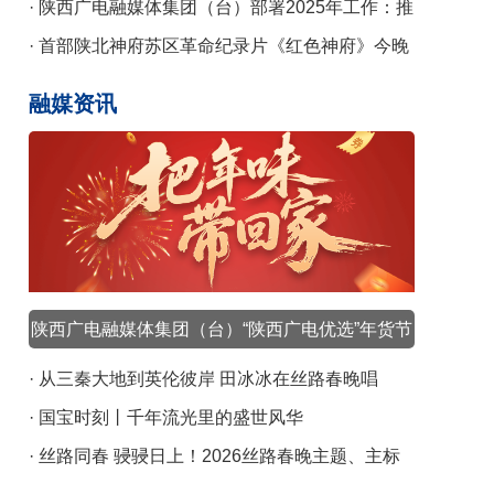
课
· 陕西广电融媒体集团（台）部署2025年工作：推
动陕台特色陕西气派广电事业高质量发展
· 首部陕北神府苏区革命纪录片《红色神府》今晚
央视播出
融媒资讯
陕西广电融媒体集团（台）“陕西广电优选”年货节
元旦启幕
· 从三秦大地到英伦彼岸 田冰冰在丝路春晚唱
响“向野”新声
· 国宝时刻丨千年流光里的盛世风华
· 丝路同春 骎骎日上！2026丝路春晚主题、主标