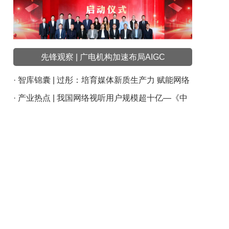
先锋观察 | 广电机构加速布局AIGC
· 智库锦囊 | 过彤：培育媒体新质生产力 赋能网络
视听新发展
· 产业热点 | 我国网络视听用户规模超十亿—《中
国网络视听发展研究报告（2024）》发布