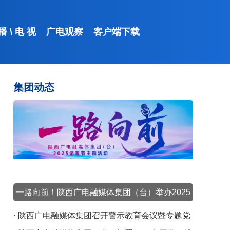
 播
\
电 视
广电观察
客户端下载
集团动态
起点新闻
一路向前！陕西广电融媒体集团（台）举办2025
记者节主题活动
· 陕西广电融媒体集团召开警示教育会议暨专题党