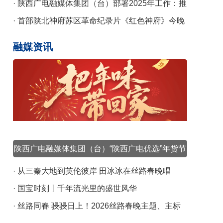
课
· 陕西广电融媒体集团（台）部署2025年工作：推
动陕台特色陕西气派广电事业高质量发展
· 首部陕北神府苏区革命纪录片《红色神府》今晚
央视播出
融媒资讯
陕西广电融媒体集团（台）“陕西广电优选”年货节
元旦启幕
· 从三秦大地到英伦彼岸 田冰冰在丝路春晚唱
响“向野”新声
· 国宝时刻丨千年流光里的盛世风华
· 丝路同春 骎骎日上！2026丝路春晚主题、主标