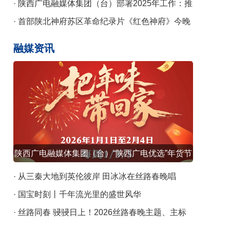
课
· 陕西广电融媒体集团（台）部署2025年工作：推
动陕台特色陕西气派广电事业高质量发展
· 首部陕北神府苏区革命纪录片《红色神府》今晚
央视播出
融媒资讯
陕西广电融媒体集团（台）“陕西广电优选”年货节
元旦启幕
· 从三秦大地到英伦彼岸 田冰冰在丝路春晚唱
响“向野”新声
· 国宝时刻丨千年流光里的盛世风华
· 丝路同春 骎骎日上！2026丝路春晚主题、主标